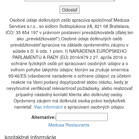
Osobné údaje dotknutých osôb spracúva spoločnosť Medusa
Services s.r.o., so sídlom Svätoplukova 2A, 821 08 Bratislava,
IČO: 35 854 197 v právnom postavení prevádzkovateľa (ďalej len
ako „prevádzkovateľ“).Osobné údaje dotknutých osôb
prevádzkovateľ spracúva na základe oprávneného záujmu v
súlade s čl. 6 ods. 1 písm. f) NARIADENIA EURÓPSKEHO
PARLAMENTU A RADY (EÚ) 2016/679 z 27. apríla 2016 o
ochrane fyzických osôb pri spracúvaní osobných údajov a o
voľnom pohybe takýchto údajov, ktorým sa zrušuje smernica
95/46/ES (všeobecné nariadenie o ochrane údajov) za účelom
reakcie na Vami podaný dopyt/podnet alebo otázku, kedy je
nevyhnutné verifikovať relevantnosť požiadavky, alebo realizovať
prípadný následný kontakt klienta ako dotknutej osoby.
Oprávnený záujem má dotknutá osoba právo kedykoľvek
namietať.
Viac informácií
o spracúvaní osobných údajov.
Alternative:
Medusa Restaurants
kontaktné informácie